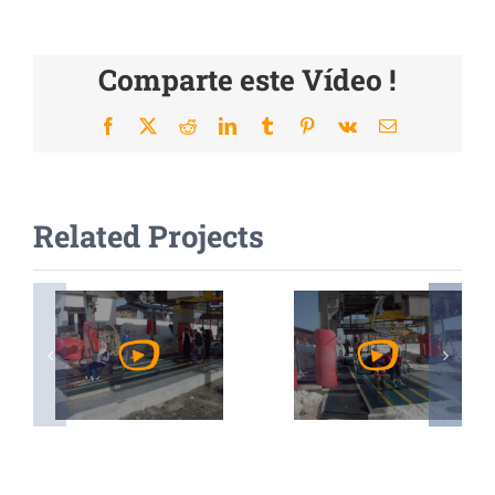
Comparte este Vídeo !
Facebook
X
Reddit
LinkedIn
Tumblr
Pinterest
Vk
Email
Related Projects
Voir
Voir
Vidéo
Vidéo