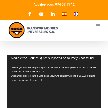
Skip
Appelez-nous:
976 57 11 12
to
Facebook
YouTube
LinkedIn
Spanish
English
content
Reproductor
Media error: Format(s) not supported or source(s) not found
de
Descargar archivo: https://tapisskieurs.fr/wp-content/uploads/2017/12/cintas-
vídeo
nieve-embarque-1.webm?_=1
Descargar archivo: https://tapisskieurs.fr/wp-content/uploads/2018/04/cintas-
nieve-embarque-1.mp4?_=1