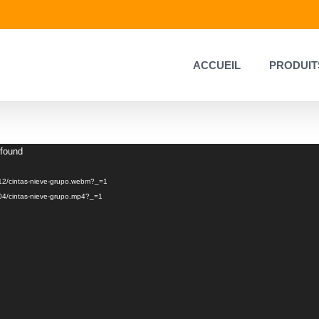
ACCUEIL
PRODUIT
 found
7/12/cintas-nieve-grupo.webm?_=1
8/04/cintas-nieve-grupo.mp4?_=1