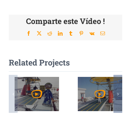
Comparte este Vídeo !
Facebook
X
Reddit
LinkedIn
Tumblr
Pinterest
Vk
Email
Related Projects
Voir
Voir
Vidéo
Vidéo