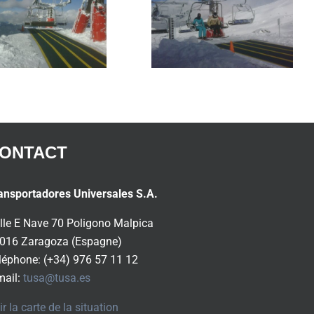
ONTACT
ansportadores Universales S.A.
lle E Nave 70 Poligono Malpica
016 Zaragoza (Espagne)
léphone: (+34) 976 57 11 12
mail:
tusa@tusa.es
ir la carte de la situation