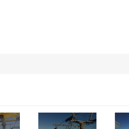
déo
Voir Vidéo
V