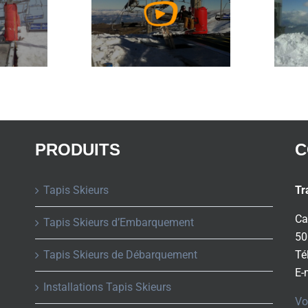
PRODUITS
C
Tapis Skieurs
Tr
Ca
Tapis Skieurs d’Embarquement
50
Tapis Skieurs de Débarquement
Té
E-
Installations Tapis Skieurs
Vo