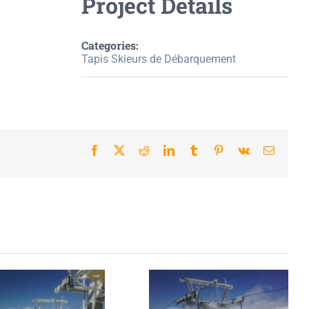
Project Details
Categories:
Tapis Skieurs de Débarquement
Facebook
X
Reddit
LinkedIn
Tumblr
Pinterest
Vk
Email
oir Photo
Voir Photo